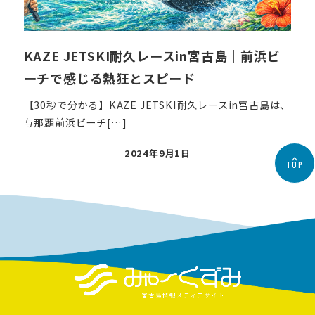
KAZE JETSKI耐久レースin宮古島｜前浜ビ
ーチで感じる熱狂とスピード
【30秒で分かる】KAZE JETSKI耐久レースin宮古島は、
与那覇前浜ビーチ[…]
投
2024年9月1日
TOP
稿
日