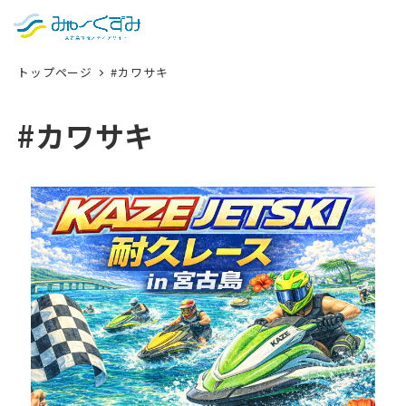
日本語
検索
トップページ
#カワサキ
English
中文 (台灣)
#カワサキ
한국어