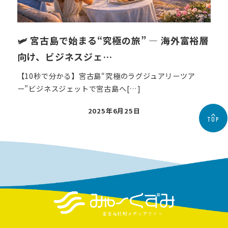
🛩 宮古島で始まる“究極の旅” — 海外富裕層
向け、ビジネスジェ…
【10秒で分かる】宮古島“究極のラグジュアリーツア
ー”ビジネスジェットで宮古島へ[…]
投
2025年6月25日
TOP
稿
日