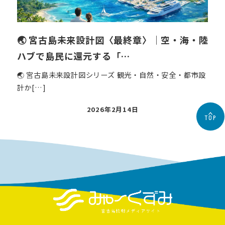
🌏 宮古島未来設計図〈最終章〉｜空・海・陸
ハブで島民に還元する「…
🌏 宮古島未来設計図シリーズ 観光・自然・安全・都市設
計か[…]
投
2026年2月14日
TOP
稿
日