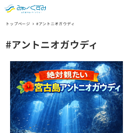
日本語
検索
トップページ
#アントニオガウディ
English
中文 (台灣)
#アントニオガウディ
한국어