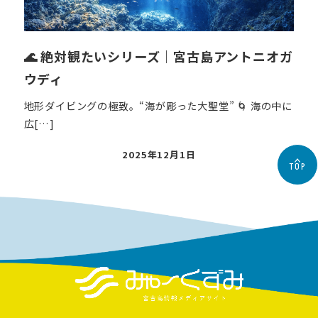
🌊 絶対観たいシリーズ｜宮古島アントニオガ
ウディ
地形ダイビングの極致。“海が彫った大聖堂” 🌀 海の中に
広[…]
投
2025年12月1日
TOP
稿
日