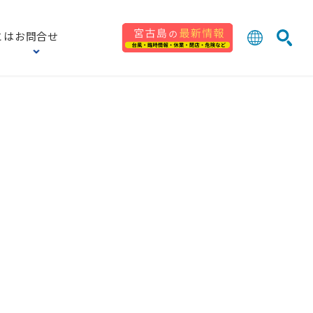
とは
お問合せ
日本語
English
検索
中文 (台灣
한국어