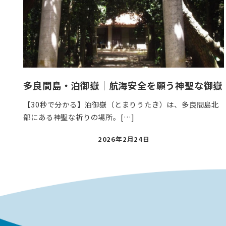
多良間島・泊御嶽｜航海安全を願う神聖な御嶽
【30秒で分かる】泊御嶽（とまりうたき）は、多良間島北
部にある神聖な祈りの場所。[…]
投
2026年2月24日
稿
日